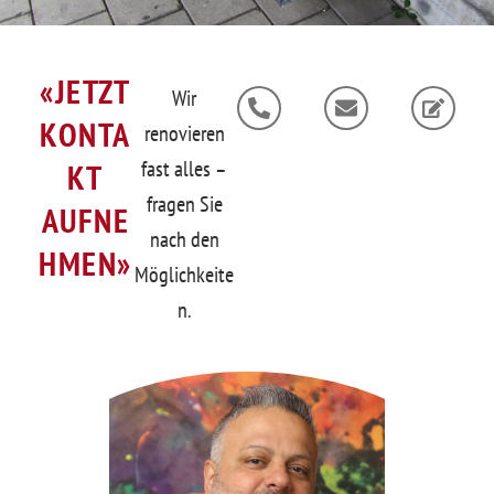
«JETZT
P
E
E
Wir
h
n
d
KONTA
renovieren
o
v
i
n
e
t
fast alles –
KT
e
l
fragen Sie
-
o
AUFNE
a
p
nach den
l
e
HMEN»
t
Möglichkeite
n.