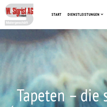
Skip
to
START
DIENSTLEISTUNGEN
content
Tapeten – die s