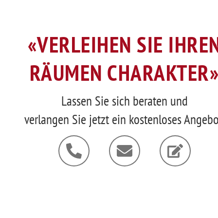
«VERLEIHEN SIE IHRE
RÄUMEN CHARAKTER
Lassen Sie sich beraten und
verlangen Sie jetzt ein kostenloses Angebo
P
E
E
h
n
d
o
v
i
n
e
t
e
l