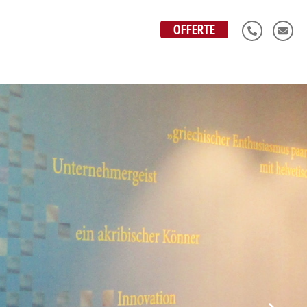
P
E
OFFERTE
h
n
o
v
n
e
e
l
-
o
a
p
l
e
t