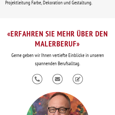
Projektleitung Farbe, Dekoration und Gestaltung.
«ERFAHREN SIE MEHR ÜBER DEN
MALERBERUF»
Gerne geben wir Ihnen vertiefte Einblicke in unseren
spannenden Berufsalltag.
P
E
E
h
n
d
o
v
i
n
e
t
e
l
-
o
a
p
l
e