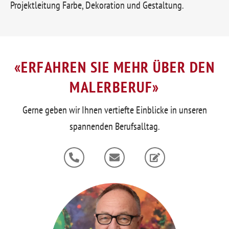
Projektleitung Farbe, Dekoration und Gestaltung.
«ERFAHREN SIE MEHR ÜBER DEN
MALERBERUF»
Gerne geben wir Ihnen vertiefte Einblicke in unseren
spannenden Berufsalltag.
P
E
E
h
n
d
o
v
i
n
e
t
e
l
-
o
a
p
l
e