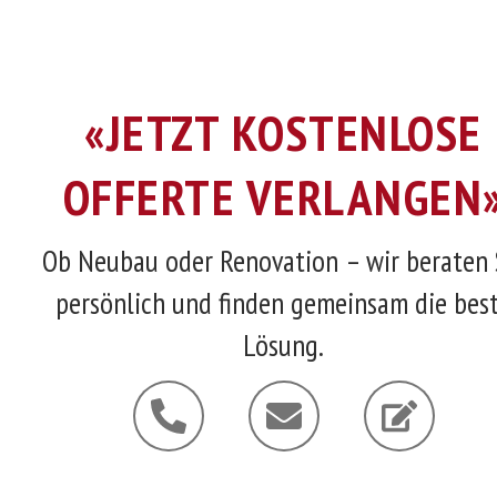
«JETZT KOSTENLOSE
OFFERTE VERLANGEN
Ob Neubau oder Renovation – wir beraten 
persönlich und finden gemeinsam die bes
Lösung.
P
E
E
h
n
d
o
v
i